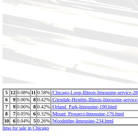
5
12
0.08%
11
0.58%
/Chicago-Loop-Illinois-limousine-service-28
6
9
0.06%
8
0.42%
/Glendale-Heights-Illinois-limousine-service
7
9
0.06%
8
0.42%
/Orland_Park-limousine-190.html
8
7
0.05%
6
0.32%
/Mount_Prospect-limousine-176.html
10
6
0.04%
5
0.26%
/Woodridge-limousine-234.html
limo for sale in Chicago